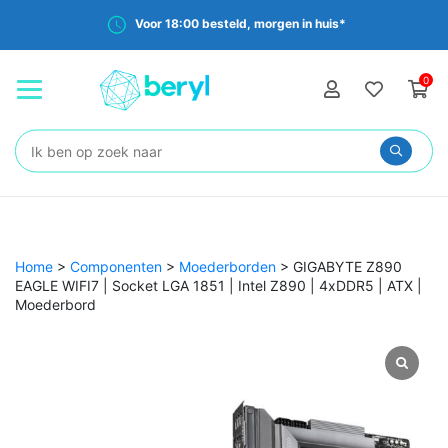
Voor 18:00 besteld, morgen in huis*
0
Zoeken:
Home
>
Componenten
>
Moederborden
>
GIGABYTE Z890
EAGLE WIFI7 | Socket LGA 1851 | Intel Z890 | 4xDDR5 | ATX |
Moederbord