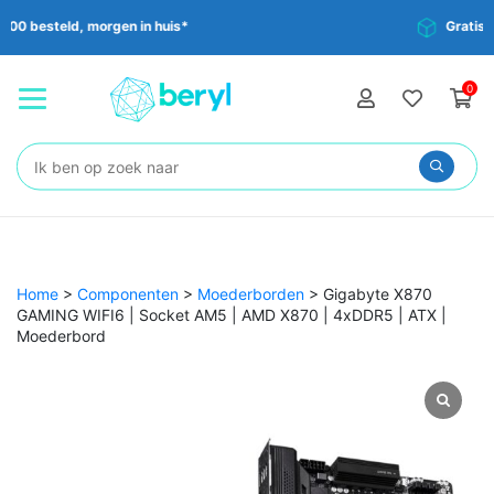
Gratis verzending vanaf €35,-
0
Zoeken:
Home
>
Componenten
>
Moederborden
>
Gigabyte X870
GAMING WIFI6 | Socket AM5 | AMD X870 | 4xDDR5 | ATX |
Moederbord