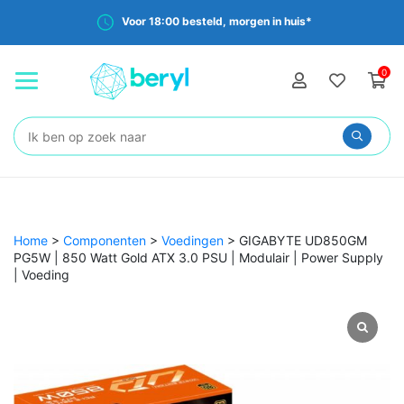
Voor 18:00 besteld, morgen in huis*
0
Zoeken:
Home
>
Componenten
>
Voedingen
>
GIGABYTE UD850GM
PG5W | 850 Watt Gold ATX 3.0 PSU | Modulair | Power Supply
| Voeding