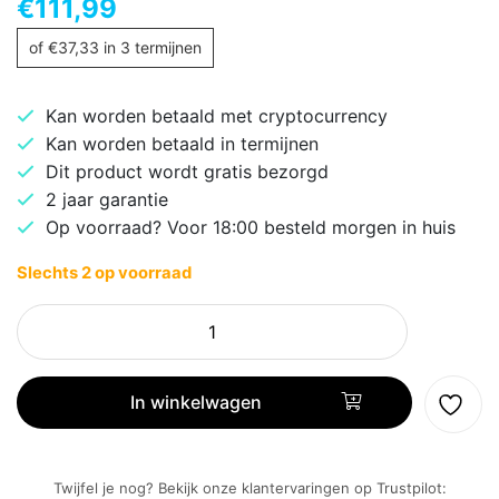
€
111,99
of
€
37,33
in 3 termijnen
Kan worden betaald met cryptocurrency
Kan worden betaald in termijnen
Dit product wordt gratis bezorgd
2 jaar garantie
Op voorraad? Voor 18:00 besteld morgen in huis
Slechts 2 op voorraad
Gigabyte
P750GM
|
750W
In winkelwagen
ATX
Voeding
(20+4
Twijfel je nog? Bekijk onze klantervaringen op Trustpilot: