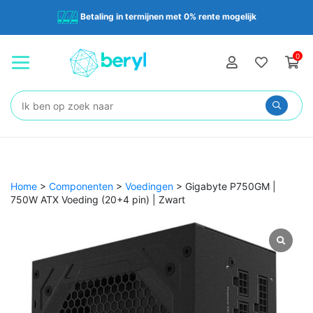
Betaling in termijnen met 0% rente mogelijk
0
Zoeken:
Home
>
Componenten
>
Voedingen
>
Gigabyte P750GM |
750W ATX Voeding (20+4 pin) | Zwart