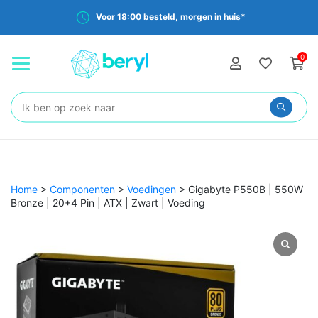
Voor 18:00 besteld, morgen in huis*
0
Zoeken:
Home
>
Componenten
>
Voedingen
>
Gigabyte P550B | 550W
Bronze | 20+4 Pin | ATX | Zwart | Voeding