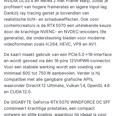
NVIDIA DLSS 4 en Reflex 2 met Frame Warp, zodat je
profiteert van hogere framerates en lagere input‑lag.
Dankzij ray tracing geniet je bovendien van
realistische licht- en schaduweffecten. Ook voor
contentcreators is de RTX 5070 een uitstekende keuze
door de krachtige NVENC‑ en NVDEC‑encoders (9e
generatie), die ondersteuning bieden voor moderne
videoformaten zoals H.264, HEVC, VP9 en AV1.
De kaart maakt gebruik van een PCIe 5.0 ×16‑interface
en wordt gevoed via één 16‑pins 12VHPWR‑connector.
Voor een stabiele werking wordt een voeding van
minimaal 600 tot 750 W aanbevolen. Verder is hij
compatibel met alle gangbare grafische API’s,
waaronder DirectX 12 Ultimate, Vulkan 1.4, OpenGL 4.6
en CUDA 12.0.
De GIGABYTE GeForce RTX 5070 WINDFORCE OC SFF
combineert krachtige prestaties, een compact
ontwerp en stille koeling, waardoor hij ideaal is voor