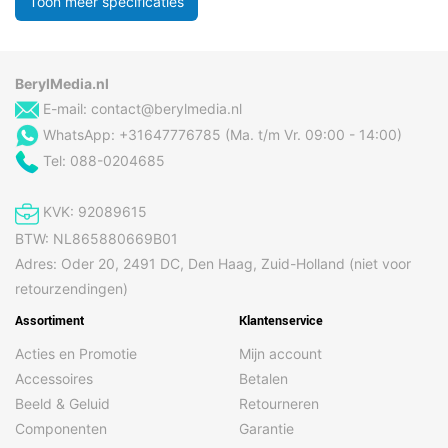
Toon meer specificaties
BerylMedia.nl
E-mail:
contact@berylmedia.nl
WhatsApp: +31647776785 (Ma. t/m Vr. 09:00 - 14:00)
Tel: 088-0204685
KVK: 92089615
BTW: NL865880669B01
Adres: Oder 20, 2491 DC, Den Haag, Zuid-Holland (niet voor
retourzendingen)
Assortiment
Klantenservice
Acties en Promotie
Mijn account
Accessoires
Betalen
Beeld & Geluid
Retourneren
Componenten
Garantie