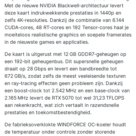
Met de nieuwe NVIDIA Blackwell‑architectuur levert
deze kaart indrukwekkende prestaties in 1440p en
zelfs 4K‑resoluties. Dankzij de combinatie van 6.144
CUDA‑cores, 48 RT‑cores en 192 Tensor‑cores haal je
moeiteloos realistische graphics en soepele framerates
in de nieuwste games en applicaties.
De kaart is uitgerust met 12 GB GDDR7‑geheugen op
een 192‑bit geheugenbus. Dit supersnelle geheugen
draait op 28 Gbps en levert een bandbreedte tot
672 GB/s, zodat zelfs de meest veeleisende texturen
en ray‑tracing effecten geen probleem zijn. Dankzij
een boost‑clock tot 2.542 MHz en een base‑clock van
2.165 MHz levert de RTX 5070 tot wel 31,23 TFLOPS
aan rekenkracht, wat zich vertaalt in razendsnelle
prestaties en toekomstbestendigheid.
De fabrieksoverklokte WINDFORCE OC‑koeler houdt
de temperatuur onder controle zonder storende