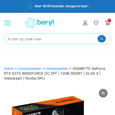
Voor 18:00 besteld, morgen in huis*
0
Zoeken:
Home
>
Componenten
>
Videokaarten
>
GIGABYTE GeForce
RTX 5070 WINDFORCE OC SFF | 12GB GDDR7 | DLSS 4 |
Videokaart | Nvidia GPU