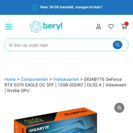
Voor 18:00 besteld, morgen in huis*
0
Zoeken:
Home
>
Componenten
>
Videokaarten
>
GIGABYTE GeForce
RTX 5070 EAGLE OC SFF | 12GB GDDR7 | DLSS 4 | Videokaart
| Nvidia GPU