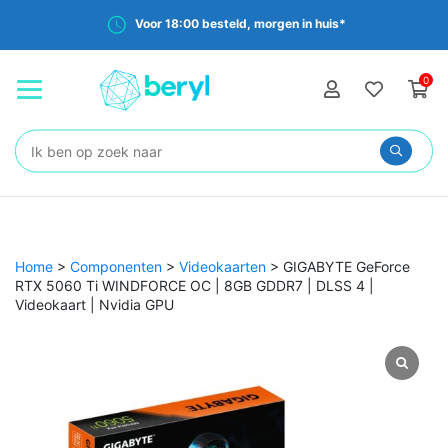
Voor 18:00 besteld, morgen in huis*
0
Zoeken:
Home
>
Componenten
>
Videokaarten
>
GIGABYTE GeForce
RTX 5060 Ti WINDFORCE OC | 8GB GDDR7 | DLSS 4 |
Videokaart | Nvidia GPU