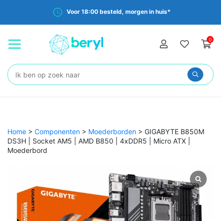
Voor 18:00 besteld, morgen in huis*
0
Zoeken:
Home
>
Componenten
>
Moederborden
>
GIGABYTE B850M
DS3H | Socket AM5 | AMD B850 | 4xDDR5 | Micro ATX |
Moederbord