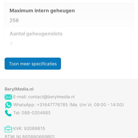
Maximum intern geheugen
256
Aantal geheugenslots
4
Toon meer specificaties
BerylMedia.nl
E-mail:
contact@berylmedia.nl
WhatsApp: +31647776785 (Ma. t/m Vr. 09:00 - 14:00)
Tel: 088-0204685
KVK: 92089615
BTW: NL865880669B01