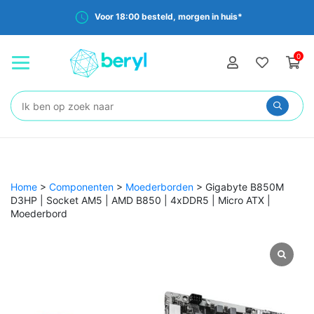
Voor 18:00 besteld, morgen in huis*
0
Zoeken:
Home
>
Componenten
>
Moederborden
>
Gigabyte B850M
D3HP | Socket AM5 | AMD B850 | 4xDDR5 | Micro ATX |
Moederbord