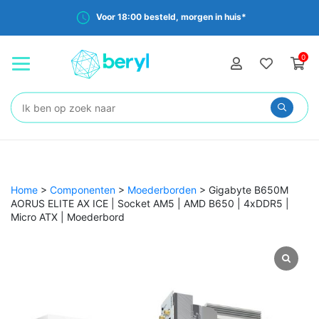
Voor 18:00 besteld, morgen in huis*
0
Zoeken:
Home
>
Componenten
>
Moederborden
>
Gigabyte B650M
AORUS ELITE AX ICE | Socket AM5 | AMD B650 | 4xDDR5 |
Micro ATX | Moederbord