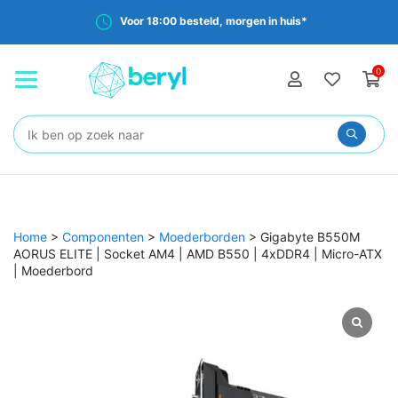
Voor 18:00 besteld, morgen in huis*
0
Zoeken:
Home
>
Componenten
>
Moederborden
>
Gigabyte B550M
AORUS ELITE | Socket AM4 | AMD B550 | 4xDDR4 | Micro-ATX
| Moederbord