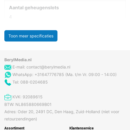
Aantal geheugenslots
4
Toon meer specificaties
BerylMedia.nl
E-mail:
contact@berylmedia.nl
WhatsApp: +31647776785 (Ma. t/m Vr. 09:00 - 14:00)
Tel: 088-0204685
KVK: 92089615
BTW: NL865880669B01
Adres: Oder 20, 2491 DC, Den Haag, Zuid-Holland (niet voor
retourzendingen)
Assortiment
Klantenservice