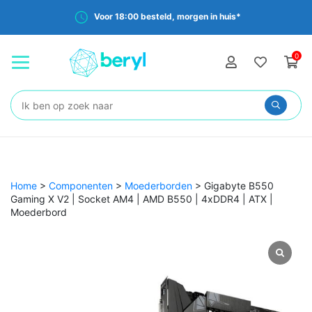
Voor 18:00 besteld, morgen in huis*
0
Zoeken:
Home
>
Componenten
>
Moederborden
>
Gigabyte B550
Gaming X V2 | Socket AM4 | AMD B550 | 4xDDR4 | ATX |
Moederbord