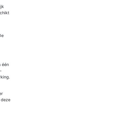
ijk
chikt
De
n één
-
king.
er
n deze