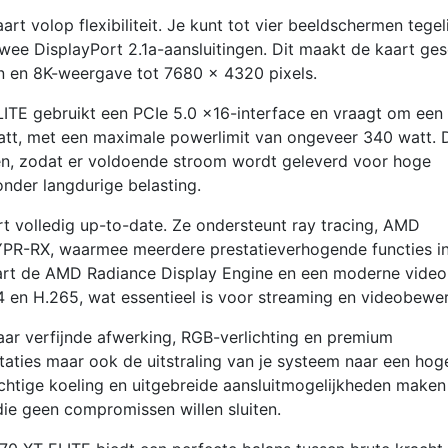
rt volop flexibiliteit. Je kunt tot vier beeldschermen tegel
wee DisplayPort 2.1a-aansluitingen. Dit maakt de kaart ges
n en 8K-weergave tot 7680 × 4320 pixels.
E gebruikt een PCIe 5.0 x16-interface en vraagt om een
att, met een maximale powerlimit van ongeveer 340 watt. 
gen, zodat er voldoende stroom wordt geleverd voor hoge
onder langdurige belasting.
t volledig up-to-date. Ze ondersteunt ray tracing, AMD
HYPR-RX, waarmee meerdere prestatieverhogende functies i
art de AMD Radiance Display Engine en een moderne video
 en H.265, wat essentieel is voor streaming en videobewer
ar verfijnde afwerking, RGB-verlichting en premium
aties maar ook de uitstraling van je systeem naar een hog
chtige koeling en uitgebreide aansluitmogelijkheden make
die geen compromissen willen sluiten.