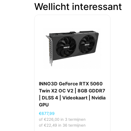
Wellicht interessant
INNO3D GeForce RTX 5060
Twin X2 OC V2 | 8GB GDDR7
| DLSS 4 | Videokaart | Nvidia
GPU
€
677,99
of
€
226,00
in 3 termijnen
of
€
22,49
in 36 termijnen