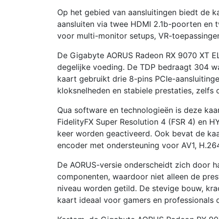
Op het gebied van aansluitingen biedt de kaa
aansluiten via twee HDMI 2.1b-poorten en t
voor multi-monitor setups, VR-toepassinge
De Gigabyte AORUS Radeon RX 9070 XT ELIT
degelijke voeding. De TDP bedraagt 304 w
kaart gebruikt drie 8-pins PCIe-aansluitin
kloksnelheden en stabiele prestaties, zelfs 
Qua software en technologieën is deze kaar
FidelityFX Super Resolution 4 (FSR 4) en 
keer worden geactiveerd. Ook bevat de ka
encoder met ondersteuning voor AV1, H.264
De AORUS-versie onderscheidt zich door ha
componenten, waardoor niet alleen de prest
niveau worden getild. De stevige bouw, kra
kaart ideaal voor gamers en professionals 