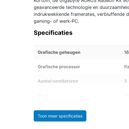
Kortom, de Gigabyte AORUS Radeon RX 9070
geavanceerde technologie en duurzaamheid. 
indrukwekkende framerates, verbluffende d
gaming- of werk-PC.
Specificaties
Grafische geheugen
16
Grafische processor
R
Aantal ventilatoren
3
Merk
Gi
Toon meer specificaties