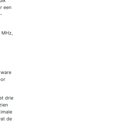
uik
r een
-
0 MHz,
zware
oor
t drie
zien
ximale
wat de