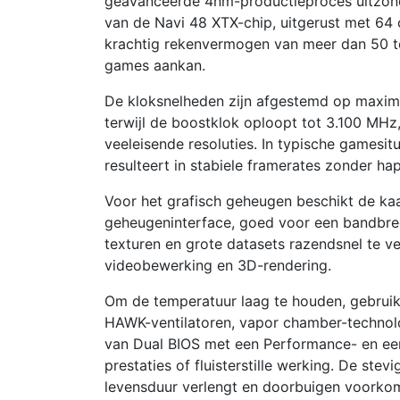
geavanceerde 4nm-productieproces uitzonder
van de Navi 48 XTX-chip, uitgerust met 64
krachtig rekenvermogen van meer dan 50 t
games aankan.
De kloksnelheden zijn afgestemd op maximal
terwijl de boostklok oploopt tot 3.100 MHz, 
veeleisende resoluties. In typische gamesi
resulteert in stabiele framerates zonder ha
Voor het grafisch geheugen beschikt de k
geheugeninterface, goed voor een bandbree
texturen en grote datasets razendsnel te v
videobewerking en 3D-rendering.
Om de temperatuur laag te houden, gebru
HAWK-ventilatoren, vapor chamber-technolo
van Dual BIOS met een Performance- en een
prestaties of fluisterstille werking. De st
levensduur verlengt en doorbuigen voorkom