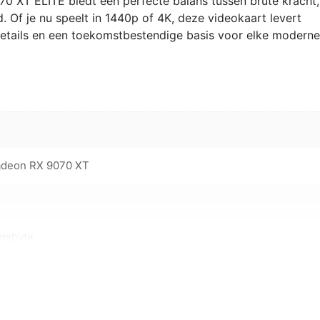
 XT ELITE biedt een perfecte balans tussen brute kracht,
Of je nu speelt in 1440p of 4K, deze videokaart levert
etails en een toekomstbestendige basis voor elke moderne
adeon RX 9070 XT
gabyte