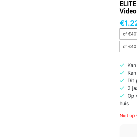
ELITE
Video
€
1.2
of
€
40
of
€
40
Kan
Kan
Dit
2 ja
Op 
huis
Niet op 