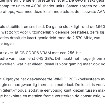
lijke efficiëntie en prestaties levert. De GPU maakt gebr
 compute units en 4.096 shader-units. Samen zorgen ze voo
eraflops, waarmee deze kaart moeiteloos de nieuwste AAA
e stabiliteit en snelheid. De game clock ligt rond de 1.66
wat zorgt voor uitzonderlijk vloeiende prestaties, zelfs bij
tuaties draait de kaart gemiddeld rond de 2.570 MHz, wat
peringen.
aart over 16 GB GDDR6 VRAM met een 256-bit
dte van maar liefst 645 GB/s. Dit maakt het mogelijk om 
erwerken, wat niet alleen ideaal is voor gaming maar ook v
ikt Gigabyte het geavanceerde WINDFORCE-koelsysteem me
gie en hoogwaardig thermisch materiaal. De kaart is voor
 Silent-modus, zodat je eenvoudig kunt kiezen tussen ma
evige backplate en metalen frame versterken de constructie, 
t.