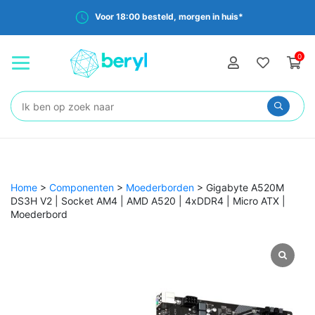
Voor 18:00 besteld, morgen in huis*
0
Zoeken:
Home
>
Componenten
>
Moederborden
>
Gigabyte A520M
DS3H V2 | Socket AM4 | AMD A520 | 4xDDR4 | Micro ATX |
Moederbord