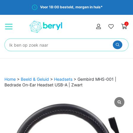
Voor 18:00 besteld, morgen in huis*
0
Zoeken:
Home
>
Beeld & Geluid
>
Headsets
>
Gembird MHS-001 |
Bedrade On-Ear Headset USB-A | Zwart