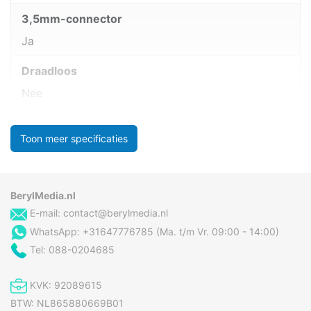
3,5mm-connector
Ja
Draadloos
Nee
Toon meer specificaties
BerylMedia.nl
E-mail:
contact@berylmedia.nl
WhatsApp: +31647776785 (Ma. t/m Vr. 09:00 - 14:00)
Tel: 088-0204685
KVK: 92089615
BTW: NL865880669B01