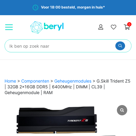
Voor 18:00 besteld, morgen in huis*
0
Zoeken:
Home
>
Componenten
>
Geheugenmodules
>
G.Skill Trident Z5
| 32GB 2x16GB DDR5 | 6400MHz | DIMM | CL39 |
Geheugenmodule | RAM