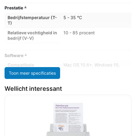
Prestatie
Bedrijfstemperatuur (T-
5 - 35 °C
T)
Relatieve vochtigheid in
10 - 85 procent
bedrijf (V-V)
Software
Compatibele
Mac OS 10.6+, Windows 10,
besturingssystemen
Windows 7, Windows 8,
Toon meer specificaties
Windows 8.1, Windows Server
2003, Windows Server 2008
(32/64 Bit), Windows Server
Wellicht interessant
2012 R2, Windows Server 2016,
Windows Vista, Windows XP
Meegeleverde drivers
Ja
Meegeleverde software
Epson Scan 2, Epson ScanSmart
Ondersteunde server
Windows Server 2003, Windows
operating systems
Server 2008, Windows Server