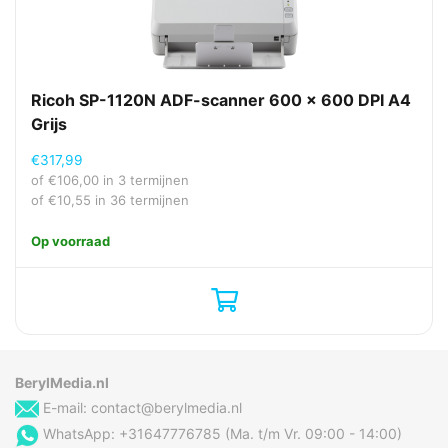
2008 x64, Windows Server
2012 R2, Windows Server 2016
Ondersteunt Mac-
Mac OS X 10.6 Snow Leopard,
besturingssysteem
Mac OS X 10.7 Lion, Mac OS X
10.8 Mountain Lion, Mac OS X
Ricoh SP-1120N ADF-scanner 600 x 600 DPI A4
10.9 Mavericks
Grijs
Ondersteunt Windows
Windows 10, Windows 7,
€
317,99
Windows 8, Windows 8.1,
Windows Vista, Windows XP
of
€
106,00
in 3 termijnen
of
€
10,55
in 36 termijnen
Scanner-drivers
WIA, SANE, ICA
Op voorraad
Ergonomie
Ingebouwd display
Nee
Overige specificaties
BerylMedia.nl
Merk
Epson
E-mail:
contact@berylmedia.nl
WhatsApp: +31647776785 (Ma. t/m Vr. 09:00 - 14:00)
Inhoud van de verpakking