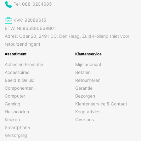
Tel: 088-0204685
Meegeleverde kabels
USB
KVK: 92089615
Gewicht en omvang
BTW: NL865880669B01
Adres: Oder 20, 2491 DC, Den Haag, Zuid-Holland (niet voor
Breedte
272 mm
retourzendingen)
Diepte
47 mm
Assortiment
Klantenservice
Gewicht
270 g
Acties en Promotie
Mijn account
Hoogte
34 mm
Accessoires
Betalen
Beeld & Geluid
Retourneren
Algemeen
Componenten
Garantie
Soort scanner
Handmatige scanner
Computer
Bezorgen
Gaming
Klantenservice & Contact
Soort voeding
USB
Huishouden
Koop advies
Keuken
Over ons
Betrouwbaarheid
Smartphone
Dagelijkse diensten
300 pagina's
Verzorging
cyclus (max)