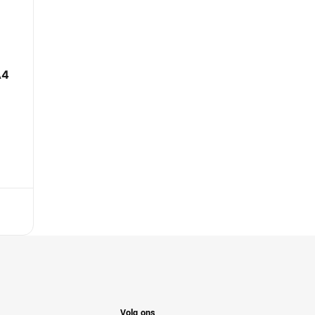
, Mac OS X 10.13 High Sierra
ws 8, Windows 8 x64
A4
Volg ons