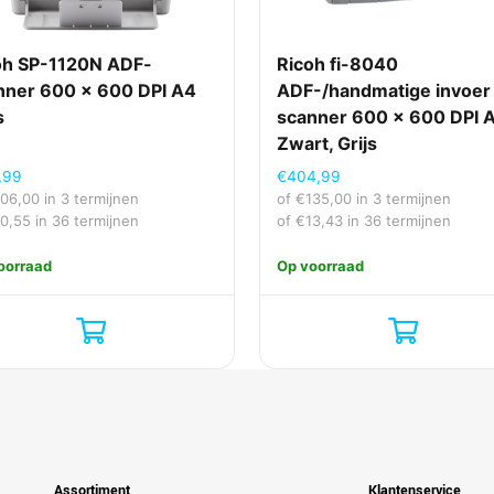
Epson ScanSmart
Mac OS X 10.11 El Capitan, Mac OS X 10.12 Sierra
oh SP-1120N ADF-
Ricoh fi-8040
nner 600 x 600 DPI A4
ADF-/handmatige invoer
Windows 10, Windows 7, Windows 7 x64, Windo
s
scanner 600 x 600 DPI 
E-mail, Network folder
Zwart, Grijs
,99
€
404,99
106,00
in 3 termijnen
of
€
135,00
in 3 termijnen
10,55
in 36 termijnen
of
€
13,43
in 36 termijnen
Nee
oorraad
Op voorraad
Epson
Ja
USB
Assortiment
Klantenservice