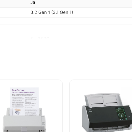
Ja
3.2 Gen 1 (3.1 Gen 1)
5 - 35 °C
15 - 80 procent
9,2 W
17 W
Mac OS X 10.11.x, Mac OS X 10.12.x, Windows 10,
Windows 8 (32/64 Bit)
Ja