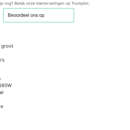
 je nog? Bekijk onze klantervaringen op Trustpilot:
nner
tische
 groot
’s
iviteit
n
-680W
el
te