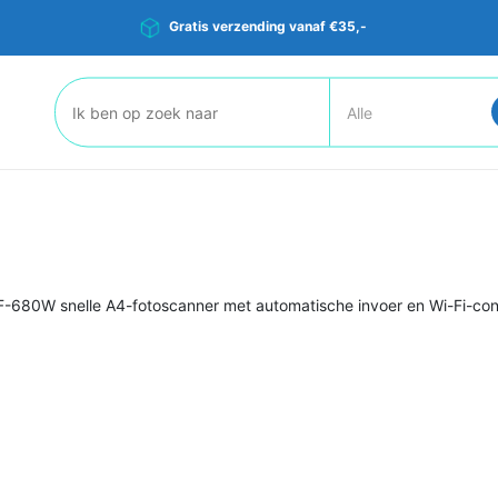
Gratis verzending vanaf €35,-
Zoeken:
F-680W snelle A4-fotoscanner met automatische invoer en Wi-Fi-conn