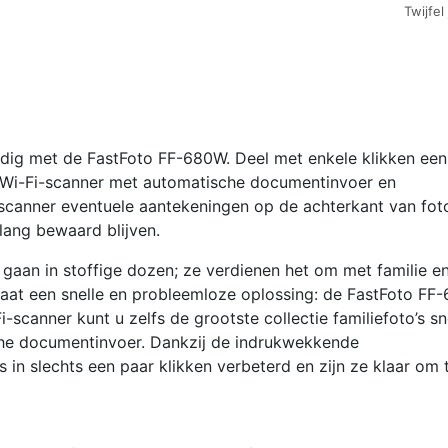
Twijfel
680W
snelle
A4-
fotosca
met
automa
oudig met de FastFoto FF-680W. Deel met enkele klikken een
invoer
ke Wi-Fi-scanner met automatische documentinvoer en
en
canner eventuele aantekeningen op de achterkant van foto
Wi-
lang bewaard blijven.
Fi-
connect
n gaan in stoffige dozen; ze verdienen het om met familie e
aantal
aat een snelle en probleemloze oplossing: de FastFoto FF
canner kunt u zelfs de grootste collectie familiefoto’s sn
che documentinvoer. Dankzij de indrukwekkende
in slechts een paar klikken verbeterd en zijn ze klaar om 