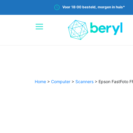
Voor 18:00 besteld, morgen in huis*
Home
>
Computer
>
Scanners
>
Epson FastFoto F