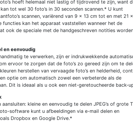
oto’s hoeft helemaal niet lastig of tijdrovend te zijn, want 
an tot wel 30 foto’s in 30 seconden scannen.* U kunt
tantfoto’s scannen, variërend van 9 x 13 cm tot en met 21 x
e functies kan het apparaat vaststellen wanneer het de
at ook de speciale met de handgeschreven notities worde
el en eenvoudig
 handmatig te verwerken, zijn er indrukwekkende automatis
 om ervoor te zorgen dat de foto’s zo gereed zijn om te del
 kleuren herstellen van vervaagde foto’s en helderheid, cont
een optie om automatisch zowel een verbeterde als de
an. Dit is ideaal als u ook een niet-geretoucheerde back-up
k
aansluiten: kleine en eenvoudig te delen JPEG’s of grote T
oto-software kunt u afbeeldingen via e-mail delen en
zoals Dropbox en Google Drive.*