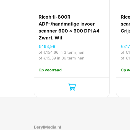
Meegeleverde software
Ondersteunt Mac-besturingssysteem
Ricoh fi-800R
Ric
ADF-/handmatige invoer
sca
Ondersteunt Windows
scanner 600 x 600 DPI A4
Grij
Scan naar
Zwart, Wit
€
463,99
€
317
of
€
154,66
in 3 termijnen
of
€
Ergonomie
of
€
15,39
in 36 termijnen
of
€
Ingebouwd display
Op voorraad
Op v
Overige specificaties
Merk
Inhoud van de verpakking
Inclusief AC-adapter
Meegeleverde kabels
BerylMedia.nl