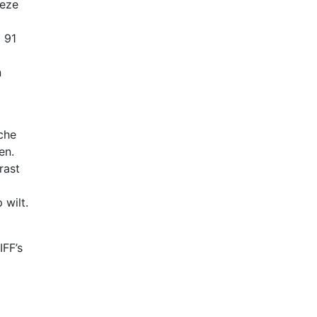
deze
 91
n
che
en.
rast
 wilt.
IFF’s