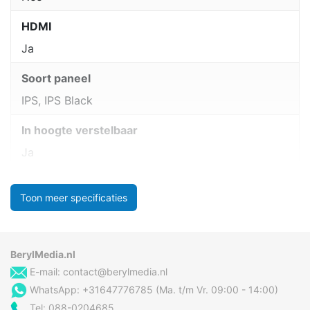
HDMI
Ja
Soort paneel
IPS, IPS Black
In hoogte verstelbaar
Ja
Toon meer specificaties
BerylMedia.nl
E-mail:
contact@berylmedia.nl
WhatsApp: +31647776785 (Ma. t/m Vr. 09:00 - 14:00)
Tel: 088-0204685