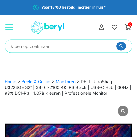
Voor 18:00 besteld, morgen in huis*
0
Zoeken:
Home
>
Beeld & Geluid
>
Monitoren
>
DELL UltraSharp
U3223QE 32” | 3840×2160 4K IPS Black | USB-C Hub | 60Hz |
98% DCI-P3 | 1.07B Kleuren | Professionele Monitor