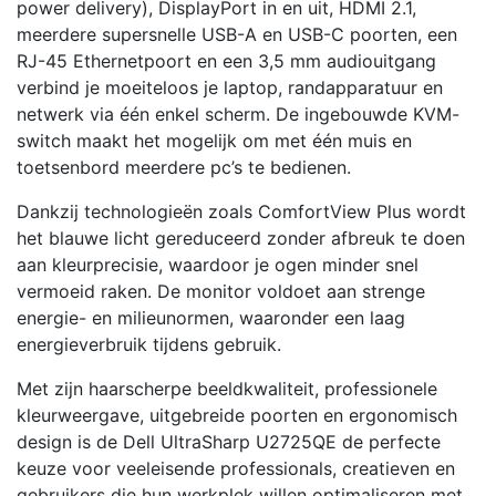
power delivery), DisplayPort in en uit, HDMI 2.1,
meerdere supersnelle USB-A en USB-C poorten, een
RJ-45 Ethernetpoort en een 3,5 mm audiouitgang
verbind je moeiteloos je laptop, randapparatuur en
netwerk via één enkel scherm. De ingebouwde KVM-
switch maakt het mogelijk om met één muis en
toetsenbord meerdere pc’s te bedienen.
Dankzij technologieën zoals ComfortView Plus wordt
het blauwe licht gereduceerd zonder afbreuk te doen
aan kleurprecisie, waardoor je ogen minder snel
vermoeid raken. De monitor voldoet aan strenge
energie- en milieunormen, waaronder een laag
energieverbruik tijdens gebruik.
Met zijn haarscherpe beeldkwaliteit, professionele
kleurweergave, uitgebreide poorten en ergonomisch
design is de Dell UltraSharp U2725QE de perfecte
keuze voor veeleisende professionals, creatieven en
gebruikers die hun werkplek willen optimaliseren met