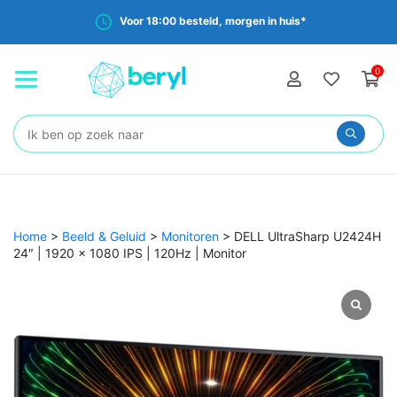
Voor 18:00 besteld, morgen in huis*
0
Zoeken:
Home
>
Beeld & Geluid
>
Monitoren
>
DELL UltraSharp U2424H
24″ | 1920 x 1080 IPS | 120Hz | Monitor