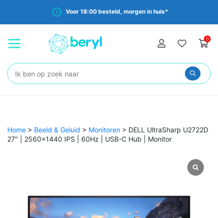
Voor 18:00 besteld, morgen in huis*
0
Zoeken:
Home
>
Beeld & Geluid
>
Monitoren
>
DELL UltraSharp U2722D
27″ | 2560×1440 IPS | 60Hz | USB-C Hub | Monitor