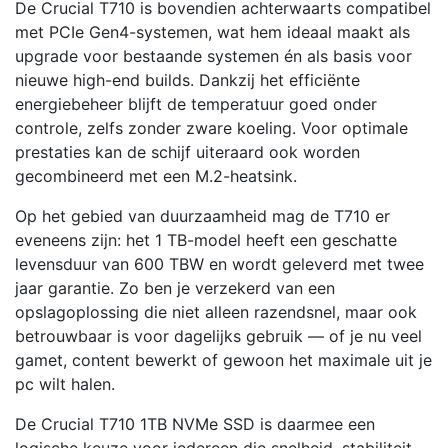
De Crucial T710 is bovendien achterwaarts compatibel
met PCIe Gen4-systemen, wat hem ideaal maakt als
upgrade voor bestaande systemen én als basis voor
nieuwe high-end builds. Dankzij het efficiënte
energiebeheer blijft de temperatuur goed onder
controle, zelfs zonder zware koeling. Voor optimale
prestaties kan de schijf uiteraard ook worden
gecombineerd met een M.2-heatsink.
Op het gebied van duurzaamheid mag de T710 er
eveneens zijn: het 1 TB-model heeft een geschatte
levensduur van 600 TBW en wordt geleverd met twee
jaar garantie. Zo ben je verzekerd van een
opslagoplossing die niet alleen razendsnel, maar ook
betrouwbaar is voor dagelijks gebruik — of je nu veel
gamet, content bewerkt of gewoon het maximale uit je
pc wilt halen.
De Crucial T710 1TB NVMe SSD is daarmee een
logische keuze voor iedereen die snelheid, stabiliteit