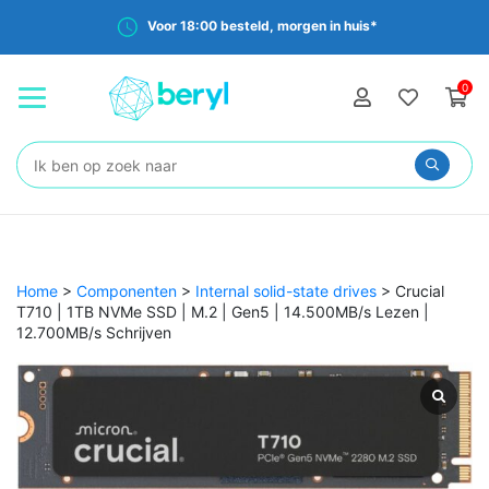
Voor 18:00 besteld, morgen in huis*
0
Zoeken:
Home
>
Componenten
>
Internal solid-state drives
>
Crucial
T710 | 1TB NVMe SSD | M.2 | Gen5 | 14.500MB/s Lezen |
12.700MB/s Schrijven