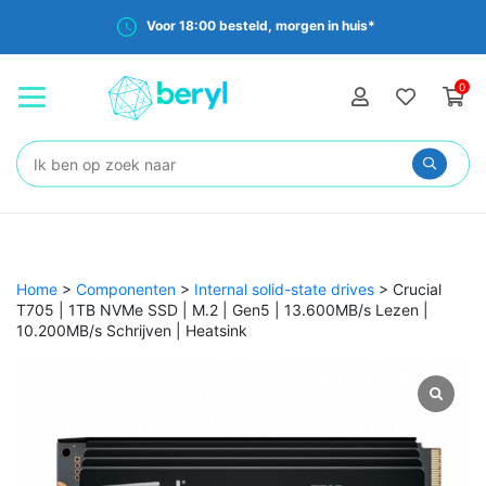
Voor 18:00 besteld, morgen in huis*
0
Zoeken:
Home
>
Componenten
>
Internal solid-state drives
>
Crucial
T705 | 1TB NVMe SSD | M.2 | Gen5 | 13.600MB/s Lezen |
10.200MB/s Schrijven | Heatsink