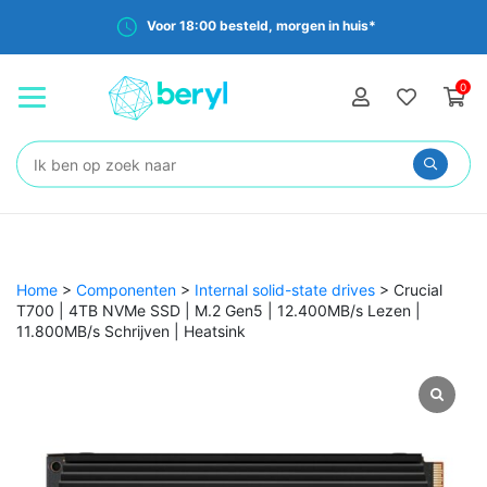
Voor 18:00 besteld, morgen in huis*
0
Zoeken:
Home
>
Componenten
>
Internal solid-state drives
>
Crucial
T700 | 4TB NVMe SSD | M.2 Gen5 | 12.400MB/s Lezen |
11.800MB/s Schrijven | Heatsink