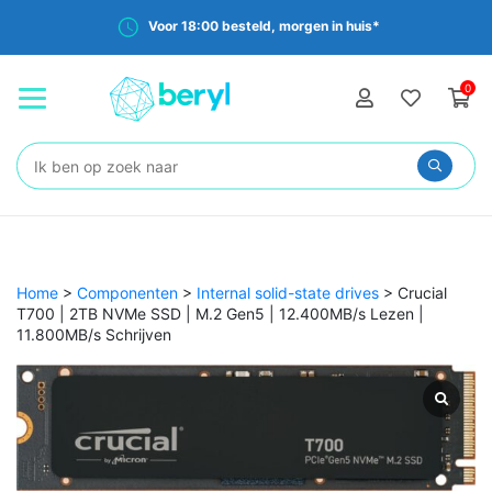
Voor 18:00 besteld, morgen in huis*
0
Zoeken:
Home
>
Componenten
>
Internal solid-state drives
>
Crucial
T700 | 2TB NVMe SSD | M.2 Gen5 | 12.400MB/s Lezen |
11.800MB/s Schrijven