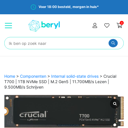
Voor 18:00 besteld, morgen in huis*
0
Zoeken:
Home
>
Componenten
>
Internal solid-state drives
>
Crucial
T700 | 1TB NVMe SSD | M.2 Gen5 | 11.700MB/s Lezen |
9.500MB/s Schrijven