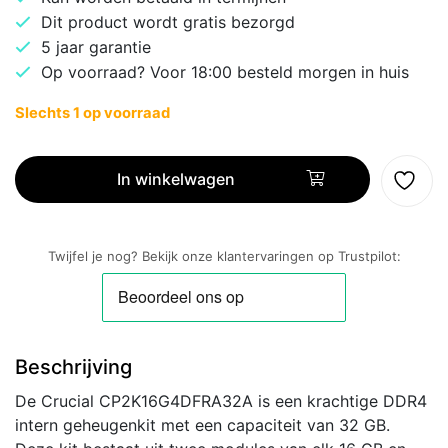
Dit product wordt gratis bezorgd
5 jaar garantie
Op voorraad? Voor 18:00 besteld morgen in huis
Slechts 1 op voorraad
Crucial
Pro
In winkelwagen
|
32GB
2x16GB
Twijfel je nog? Bekijk onze klantervaringen op Trustpilot:
DDR4
|
3200MHz
|
Beschrijving
DIMM
|
De Crucial CP2K16G4DFRA32A is een krachtige DDR4
CL22
intern geheugenkit met een capaciteit van 32 GB.
|