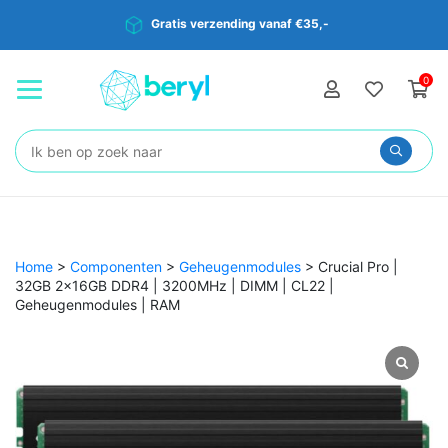
Gratis verzending vanaf €35,-
0
Zoeken:
Home
>
Componenten
>
Geheugenmodules
>
Crucial Pro |
32GB 2x16GB DDR4 | 3200MHz | DIMM | CL22 |
Geheugenmodules | RAM