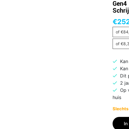
Gen4 
Schri
€
25
of
€
84
of
€
8,
Kan
Kan
Dit
2 ja
Op 
huis
Slechts
Crucial
In
P310