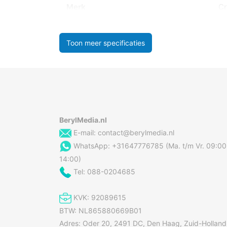
Merk
Cr
Toon meer specificaties
BerylMedia.nl
E-mail:
contact@berylmedia.nl
WhatsApp: +31647776785 (Ma. t/m Vr. 09:00
14:00)
Tel: 088-0204685
KVK: 92089615
BTW: NL865880669B01
Adres: Oder 20, 2491 DC, Den Haag, Zuid-Holland