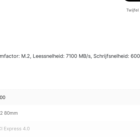
|
Twijfel
1TB
NVMe
SSD
|
M.2
Gen4
mfactor: M.2, Leessnelheid: 7100 MB/s, Schrijfsnelheid: 60
|
7.100
MB/s
Lezen
|
6.000
000
MB/s
Schrijv
.2 80mm
aantal
I Express 4.0