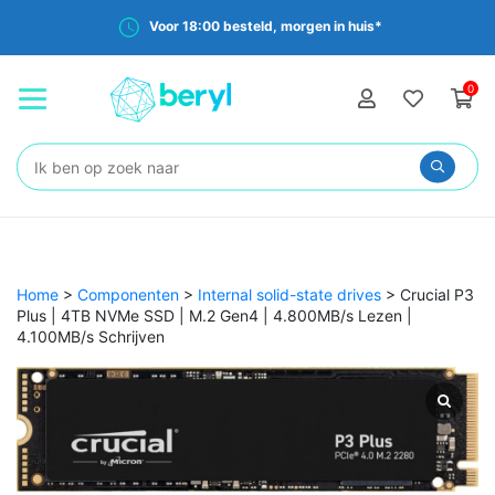
Voor 18:00 besteld, morgen in huis*
0
Zoeken:
Home
>
Componenten
>
Internal solid-state drives
>
Crucial P3
Plus | 4TB NVMe SSD | M.2 Gen4 | 4.800MB/s Lezen |
4.100MB/s Schrijven