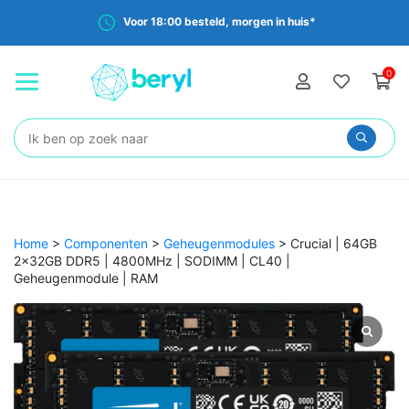
Voor 18:00 besteld, morgen in huis*
0
Zoeken:
Home
>
Componenten
>
Geheugenmodules
>
Crucial | 64GB
2x32GB DDR5 | 4800MHz | SODIMM | CL40 |
Geheugenmodule | RAM