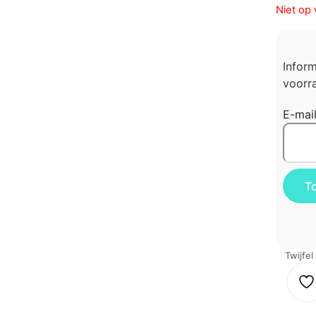
Niet op 
Infor
voorra
E-mai
Twijfel