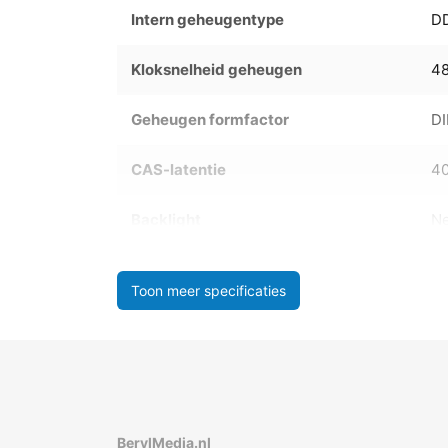
Intern geheugentype
D
Kloksnelheid geheugen
4
Geheugen formfactor
D
CAS-latentie
4
Backlight
N
Toon meer specificaties
BerylMedia.nl