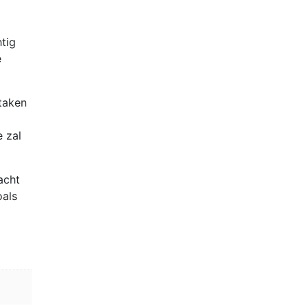
tig
e
taken
 zal
acht
oals