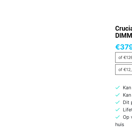
Cruci
DIMM 
€
37
of
€
12
of
€
12
Kan
Kan
Dit
Life
Op 
huis