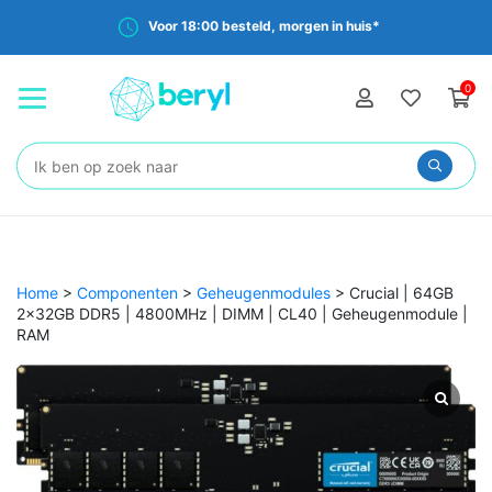
Voor 18:00 besteld, morgen in huis*
0
Zoeken:
Home
>
Componenten
>
Geheugenmodules
>
Crucial | 64GB
2x32GB DDR5 | 4800MHz | DIMM | CL40 | Geheugenmodule |
RAM