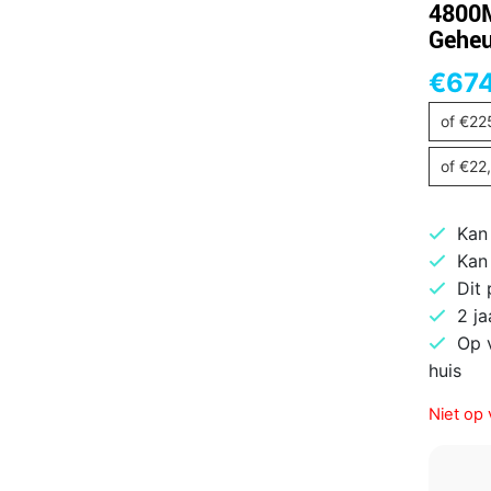
4800M
Gehe
€
67
of
€
22
of
€
22
Kan
Kan
Dit
2 ja
Op 
huis
Niet op 