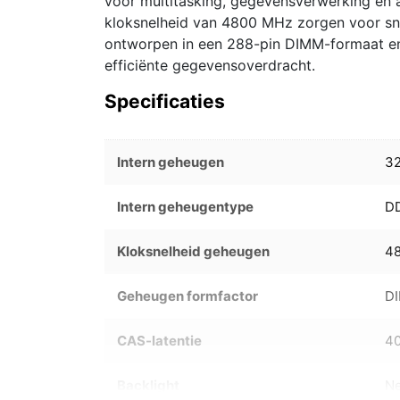
voor multitasking, gegevensverwerking en
kloksnelheid van 4800 MHz zorgen voor sne
ontworpen in een 288-pin DIMM-formaat en
efficiënte gegevensoverdracht.
Specificaties
Intern geheugen
3
Intern geheugentype
D
Kloksnelheid geheugen
4
Geheugen formfactor
D
CAS-latentie
4
Backlight
N