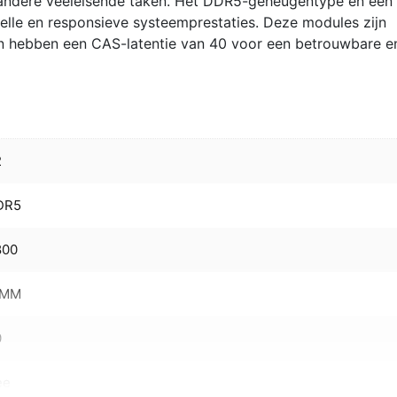
 andere veeleisende taken. Het DDR5-geheugentype en een
lle en responsieve systeemprestaties. Deze modules zijn
 hebben een CAS-latentie van 40 voor een betrouwbare e
2
DR5
800
IMM
0
ee