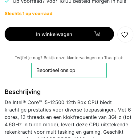
Op voorraad? Voor 18:00 besteld morgen in huis
Slechts 1 op voorraad
Intel
Core
In winkelwagen
i5-
12500
|
Twijfel je nog? Bekijk onze klantervaringen op Trustpilot:
6
Core
|
3GHz
Beschrijving
(4,6GHz
Turbo)
De Intel® Core™ i5-12500 12th Box CPU biedt
|
krachtige prestaties voor diverse toepassingen. Met 6
LGA
cores, 12 threads en een klokfrequentie van 3GHz (tot
1700
4,6GHz in turbo mode), levert deze CPU uitstekende
|
rekenkracht voor multitasking en gaming. Geschikt
Processor