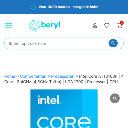
Voor 18:00 besteld, morgen in huis*
0
Zoeken:
Home
>
Componenten
>
Processoren
>
Intel Core i3-13100F | 4
Core | 3,4GHz (4,5GHz Turbo) | LGA 1700 | Processor | CPU