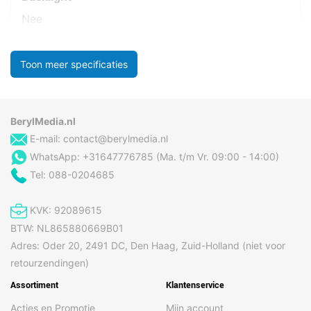
Nee
Toon meer specificaties
BerylMedia.nl
E-mail:
contact@berylmedia.nl
WhatsApp: +31647776785 (Ma. t/m Vr. 09:00 - 14:00)
Tel: 088-0204685
KVK: 92089615
BTW: NL865880669B01
Adres: Oder 20, 2491 DC, Den Haag, Zuid-Holland (niet voor
retourzendingen)
Assortiment
Klantenservice
Acties en Promotie
Mijn account