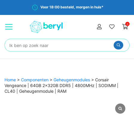
Voor 18:00 besteld, morgen in huis*
0
Zoeken:
Home
>
Componenten
>
Geheugenmodules
>
Corsair
Vengeance | 64GB 2x32GB DDR5 | 4800MHz | SODIMM |
CL40 | Geheugenmodule | RAM