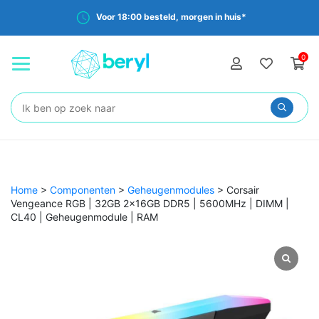
Voor 18:00 besteld, morgen in huis*
0
Zoeken:
Home
>
Componenten
>
Geheugenmodules
>
Corsair
Vengeance RGB | 32GB 2x16GB DDR5 | 5600MHz | DIMM |
CL40 | Geheugenmodule | RAM