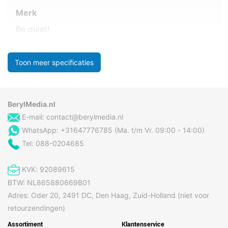
Merk
Be quiet!
Toon meer specificaties
BerylMedia.nl
E-mail:
contact@berylmedia.nl
WhatsApp: +31647776785 (Ma. t/m Vr. 09:00 - 14:00)
Tel: 088-0204685
KVK: 92089615
BTW: NL865880669B01
Adres: Oder 20, 2491 DC, Den Haag, Zuid-Holland (niet voor
retourzendingen)
Assortiment
Klantenservice