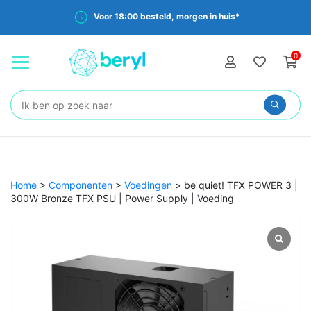
Voor 18:00 besteld, morgen in huis*
0
Zoeken:
Home
>
Componenten
>
Voedingen
>
be quiet! TFX POWER 3 |
300W Bronze TFX PSU | Power Supply | Voeding