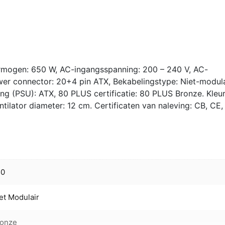
11
650W
|
650
Watt
ermogen: 650 W, AC-ingangsspanning: 200 – 240 V, AC-
Bronze
er connector: 20+4 pin ATX, Bekabelingstype: Niet-modula
ATX
ng (PSU): ATX, 80 PLUS certificatie: 80 PLUS Bronze. Kleu
PSU
ntilator diameter: 12 cm. Certificaten van naleving: CB, CE,
|
Niet
Modulai
|
Power
Supply
50
|
Voedin
et Modulair
aantal
ronze