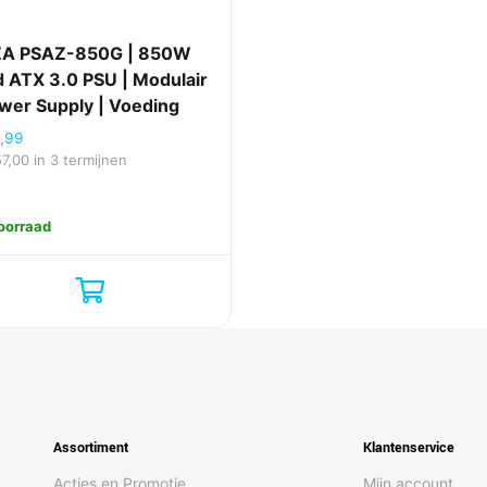
A PSAZ-850G | 850W
d ATX 3.0 PSU | Modulair
ower Supply | Voeding
,99
57,00
in 3 termijnen
oorraad
Assortiment
Klantenservice
Acties en Promotie
Mijn account