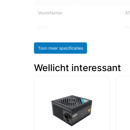
Vormfactor
A
Merk
Be
Toon meer specificaties
Wellicht interessant