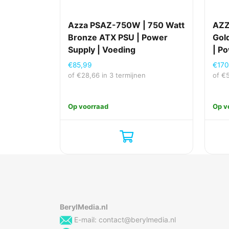
Azza PSAZ-750W | 750 Watt
AZZ
Bronze ATX PSU | Power
Gol
Supply | Voeding
| P
€
85,99
€
170
of
€
28,66
in 3 termijnen
of
€
Op voorraad
Op v
BerylMedia.nl
E-mail:
contact@berylmedia.nl