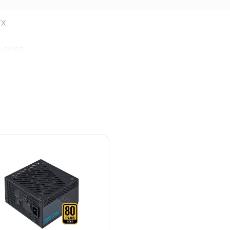
TX
 quiet!