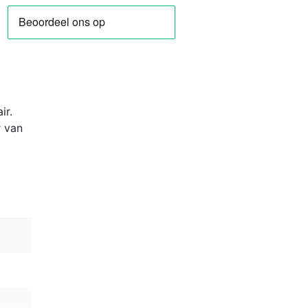
ir.
r van
r
g