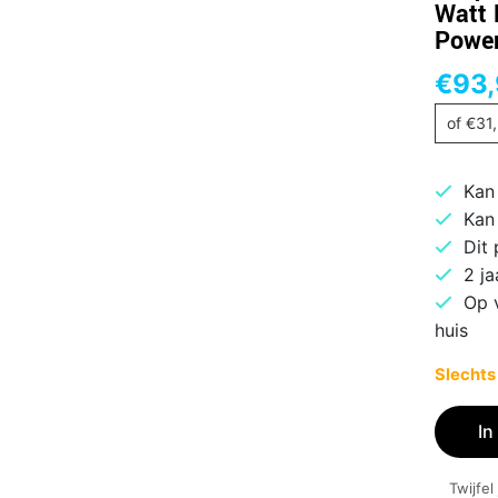
Watt 
Power
€
93
of
€
31
Kan
Kan
Dit
2 ja
Op 
huis
Slechts
be
In
quiet!
System
Twijfel
Power