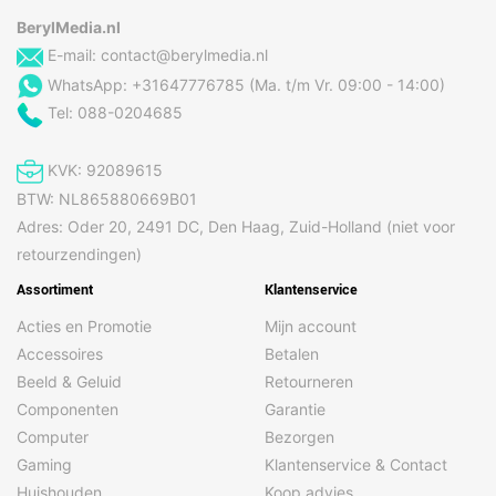
BerylMedia.nl
E-mail:
contact@berylmedia.nl
WhatsApp: +31647776785 (Ma. t/m Vr. 09:00 - 14:00)
Tel: 088-0204685
KVK: 92089615
BTW: NL865880669B01
Adres: Oder 20, 2491 DC, Den Haag, Zuid-Holland (niet voor
retourzendingen)
Assortiment
Klantenservice
Acties en Promotie
Mijn account
Accessoires
Betalen
Beeld & Geluid
Retourneren
Componenten
Garantie
Computer
Bezorgen
Gaming
Klantenservice & Contact
Huishouden
Koop advies