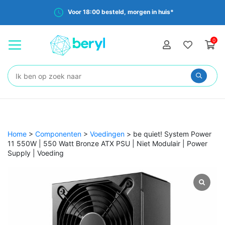
Voor 18:00 besteld, morgen in huis*
0
Zoeken:
Home
>
Componenten
>
Voedingen
>
be quiet! System Power
11 550W | 550 Watt Bronze ATX PSU | Niet Modulair | Power
Supply | Voeding