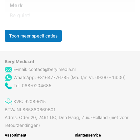
Merk
Be quiet!
Toon meer specificaties
BerylMedia.nl
E-mail:
contact@berylmedia.nl
WhatsApp: +31647776785 (Ma. t/m Vr. 09:00 - 14:00)
Tel: 088-0204685
KVK: 92089615
BTW: NL865880669B01
Adres: Oder 20, 2491 DC, Den Haag, Zuid-Holland (niet voor
retourzendingen)
Assortiment
Klantenservice