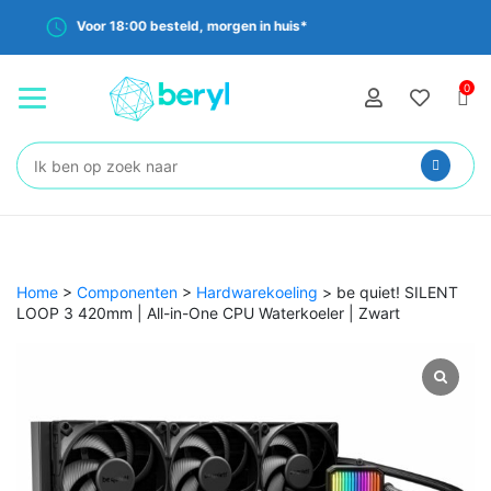
, morgen in huis*
Gratis verzending 
0
Zoeken:
Home
>
Componenten
>
Hardwarekoeling
>
be quiet! SILENT
LOOP 3 420mm | All-in-One CPU Waterkoeler | Zwart