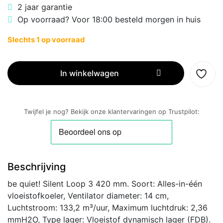
2 jaar garantie
Op voorraad? Voor 18:00 besteld morgen in huis
Slechts 1 op voorraad
be
quiet!
In winkelwagen
SILENT
LOOP
3
Twijfel je nog? Bekijk onze klantervaringen op Trustpilot:
420mm
|
All-
in-
Beschrijving
One
CPU
be quiet! Silent Loop 3 420 mm. Soort: Alles-in-één
Waterkoeler
vloeistofkoeler, Ventilator diameter: 14 cm,
|
Luchtstroom: 133,2 m³/uur, Maximum luchtdruk: 2,36
Zwart
mmH2O, Type lager: Vloeistof dynamisch lager (FDB).