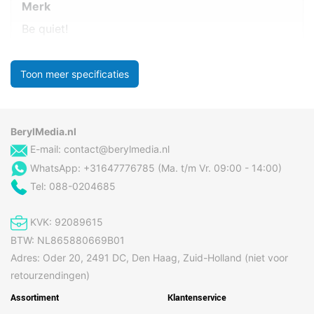
Merk
Be quiet!
Toon meer specificaties
BerylMedia.nl
E-mail:
contact@berylmedia.nl
WhatsApp: +31647776785 (Ma. t/m Vr. 09:00 - 14:00)
Tel: 088-0204685
KVK: 92089615
BTW: NL865880669B01
Adres: Oder 20, 2491 DC, Den Haag, Zuid-Holland (niet voor
retourzendingen)
Assortiment
Klantenservice