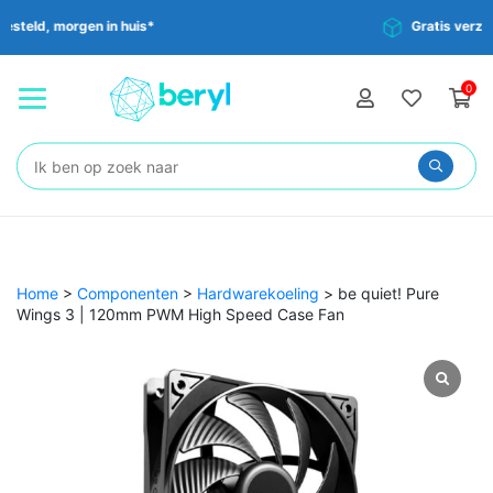
s*
Gratis verzending vanaf €35,-
0
Zoeken:
Home
>
Componenten
>
Hardwarekoeling
>
be quiet! Pure
Wings 3 | 120mm PWM High Speed Case Fan