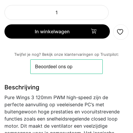
be
quiet!
Pure
Wings
In winkelwagen
3
|
120mm
Twijfel je nog? Bekijk onze klantervaringen op Trustpilot:
PWM
High
Speed
Case
Beschrijving
Fan
aantal
Pure Wings 3 120mm PWM high-speed zijn de
perfecte aanvulling op veeleisende PC’s met
buitengewoon hoge prestaties en vooruitstrevende
functies zoals een snelheidsregelende closed loop
motor. Dit maakt de ventilator een veelzijdige
compagnon voor je gamesysteem. Het iconische