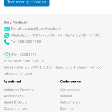
Toon meer specificaties
BerylMedia.nl
E-mail:
contact@berylmedia.nl
WhatsApp: +31647776785 (Ma. t/m Vr. 09:00 - 14:00)
Tel: 088-0204685
KVK: 92089615
BTW: NL865880669B01
Adres: Oder 20, 2491 DC, Den Haag, Zuid-Holland (niet voor
retourzendingen)
Assortiment
Klantenservice
Acties en Promotie
Mijn account
Accessoires
Betalen
Beeld & Geluid
Retourneren
Componenten
Garantie