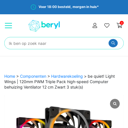
Voor 18:00 besteld, morgen in huis*
0
Zoeken:
Home
>
Componenten
>
Hardwarekoeling
>
be quiet! Light
Wings | 120mm PWM Triple Pack high-speed Computer
behuizing Ventilator 12 cm Zwart 3 stuk(s)