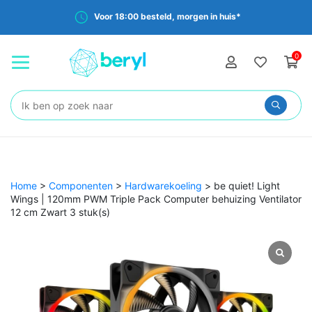
Voor 18:00 besteld, morgen in huis*
0
Zoeken:
Home
>
Componenten
>
Hardwarekoeling
>
be quiet! Light
Wings | 120mm PWM Triple Pack Computer behuizing Ventilator
12 cm Zwart 3 stuk(s)