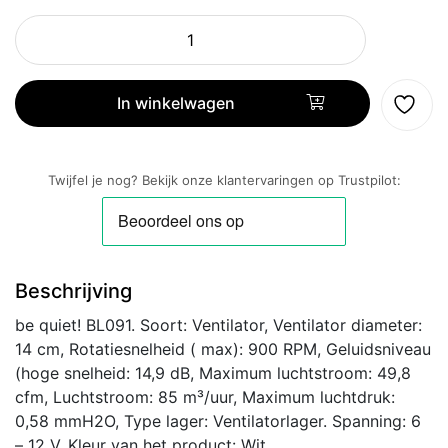
be
quiet!
Shadow
Wings
In winkelwagen
2
|
140mm
Twijfel je nog? Bekijk onze klantervaringen op Trustpilot:
Case
Fan
Wit
aantal
Beschrijving
be quiet! BL091. Soort: Ventilator, Ventilator diameter:
14 cm, Rotatiesnelheid ( max): 900 RPM, Geluidsniveau
(hoge snelheid: 14,9 dB, Maximum luchtstroom: 49,8
cfm, Luchtstroom: 85 m³/uur, Maximum luchtdruk:
0,58 mmH2O, Type lager: Ventilatorlager. Spanning: 6
– 12 V. Kleur van het product: Wit