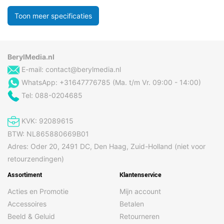
Toon meer specificaties
BerylMedia.nl
E-mail:
contact@berylmedia.nl
WhatsApp: +31647776785 (Ma. t/m Vr. 09:00 - 14:00)
Tel: 088-0204685
KVK: 92089615
BTW: NL865880669B01
Adres: Oder 20, 2491 DC, Den Haag, Zuid-Holland (niet voor
retourzendingen)
Assortiment
Klantenservice
Acties en Promotie
Mijn account
Accessoires
Betalen
Beeld & Geluid
Retourneren