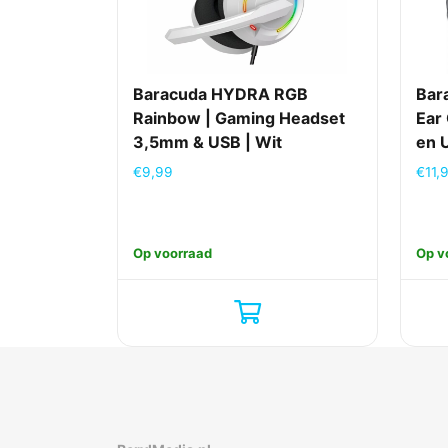
Baracuda HYDRA RGB
Bar
Rainbow | Gaming Headset
Ear
3,5mm & USB | Wit
en 
€
9,99
€
11,
Op voorraad
Op v