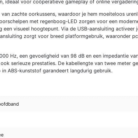
n, ideaal voor coöperatieve gameplay of online vergaderin
en van zachte oorkussens, waardoor je hem moeiteloos uren
e oorschelpen met regenboog-LED zorgen voor een modern
g een visueel hoogtepunt. Via de USB-aansluiting activeer 
kaansluiting zorgt voor breed platformgebruik, waaronder pc
.000 Hz, een gevoeligheid van 98 dB en een impedantie va
 ook serieuze prestaties. De kabellengte van twee meter ge
 in ABS-kunststof garandeert langdurig gebruik.
oofdband
ee