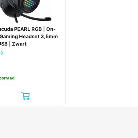
acuda PEARL RGB | On-
 Gaming Headset 3,5mm
USB | Zwart
99
oorraad